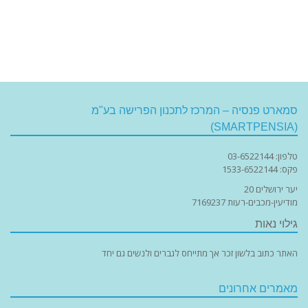
סמארט פנסיה – המרכז לתכנון הפרישה בע"מ
(SMARTPENSIA)
טלפון: 03-6522144
פקס: 1533-6522144
יער ירושלים 20
מודיעין-מכבים-רעות 7169237
גילוי נאות
האתר כתוב בלשון זכר אך מתייחס לגברים ולנשים גם יחד
מאמרים אחרונים