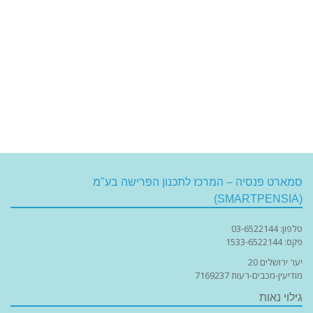
סמארט פנסיה – המרכז לתכנון הפרישה בע"מ
(SMARTPENSIA)
טלפון: 03-6522144
פקס: 1533-6522144
יער ירושלים 20
מודיעין-מכבים-רעות 7169237
גילוי נאות